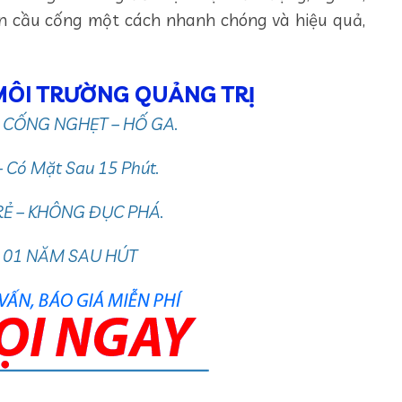
n cầu cống một cách nhanh chóng và hiệu quả,
 MÔI TRƯỜNG QUẢNG TRỊ
 CỐNG NGHẸT – HỐ GA.
– Có Mặt Sau 15 Phút.
RẺ – KHÔNG ĐỤC PHÁ.
 01 NĂM SAU HÚT