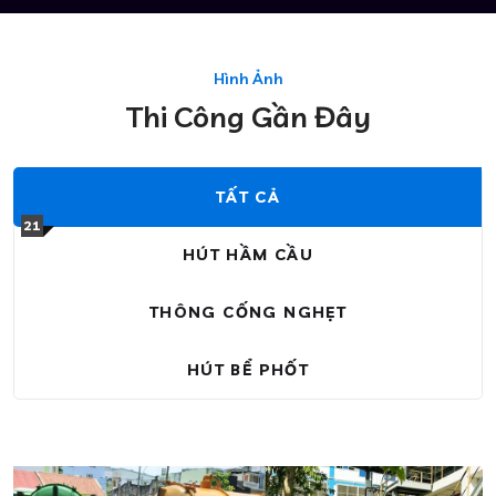
Hình Ảnh
Thi Công Gần Đây
TẤT CẢ
21
HÚT HẦM CẦU
THÔNG CỐNG NGHẸT
HÚT BỂ PHỐT