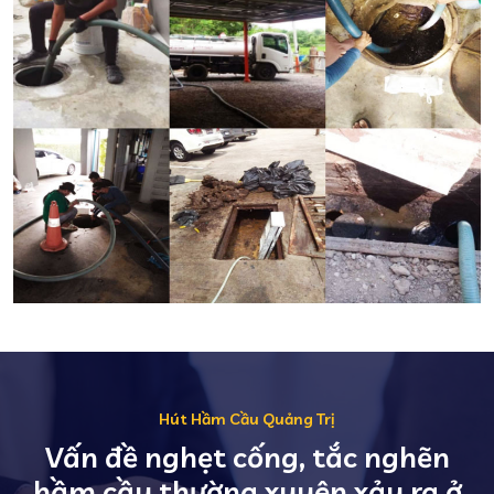
Hút Hầm Cầu Quảng Trị
Vấn đề nghẹt cống, tắc nghẽn
hầm cầu thường xuyên xảy ra ở