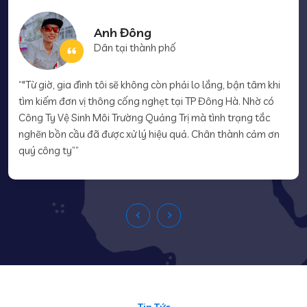
Chị Phương Anh
Quản lý
““Chi phí hút hầm cầu, thông cống nghẹt tại Công Ty Vệ Sinh
Môi Trường Quảng Trị khá hợp lý. Trước khi thực hiện nhân
viên có báo giá rõ ràng, cụ thể, chi tiết nên an tâm phần nào.
Chúc công ty ngày càng phát triển hơn nữa””
Tin Tức