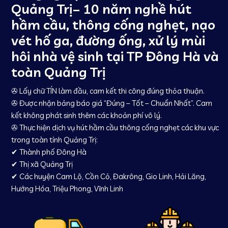
Quảng Trị– 10 năm nghề hút
hầm cầu, thông cống nghẹt, nạo
vét hố ga, đường ống, xử lý mùi
hôi nhà vệ sinh tại TP Đông Hà và
toàn Quảng Trị
✇ Lấy chữ TÍN làm đầu, cam kết thi công đúng thỏa thuận.
✇ Được nhận bảng báo giá “Đúng – Tốt – Chuẩn Nhất”. Cam
kết không phát sinh thêm các khoản phí vô lý.
✇ Thực hiện dịch vụ hút hầm cầu thông cống nghẹt các khu vực
trong toàn tỉnh Quảng Trị:
✔ Thành phố Đông Hà
✔ Thị xã Quảng Trị
✔ Các huyện Cam Lộ, Cồn Cỏ, Đakrông, Gio Linh, Hải Lăng,
Hướng Hóa, Triệu Phong, Vĩnh Linh